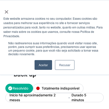
Estado do Sistema AEVPA - - Plataforma Plano Aluno v6 is
×
Este website armazena cookies no seu computador. Esses cookies são
usados ​​para melhorar sua experiência no site e fornecer serviços
personalizados para você, tanto no website, quanto em outras mídias. Para
saber mais sobre os cookies que usamos, consulte nossa Política de
Experimentando uma interrupção
Privacidade.
parcial
Não rastrearemos suas informações quando você visitar nosso site,
porém, para cumprir suas preferências, precisaremos usar apenas
um pequeno cookie, para que você não seja solicitado a tomar essa
decisão novamente.
Aceitar
Recusar
Plataforma Plano Aluno v6 is
back up
Resolvido
Totalmente indisponível
Início há aproximadamente 2
Durado 5
meses
minutos