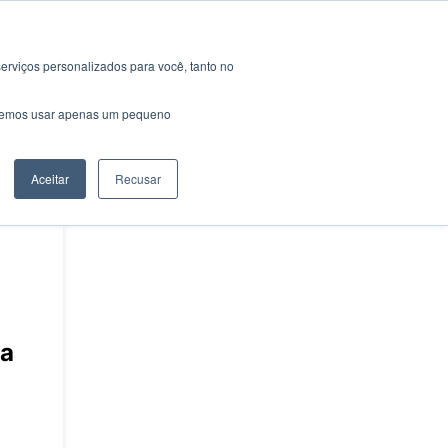
erviços personalizados para você, tanto no
a
Obter actualizações
saremos usar apenas um pequeno
Email
Aceitar
Recusar
SMS
Bate-papo do
Google
RSS
ma
Atom