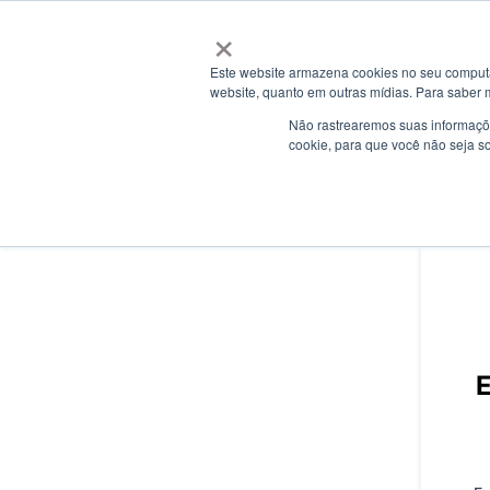
Estado do Sistema AEVPA - - Obter actualizações por emai
×
Este website armazena cookies no seu computad
website, quanto em outras mídias. Para saber 
Não rastrearemos suas informaçõe
cookie, para que você não seja s
E