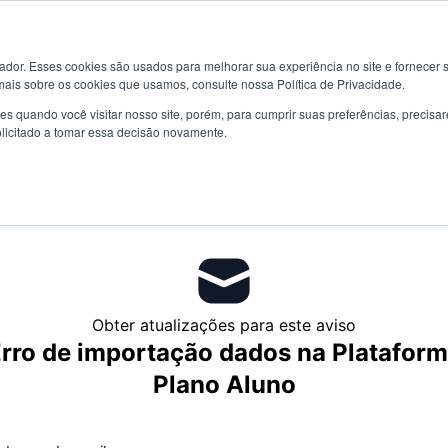
l
or. Esses cookies são usados ​​para melhorar sua experiência no site e fornecer s
Relatar um problem
mais sobre os cookies que usamos, consulte nossa Política de Privacidade.
s quando você visitar nosso site, porém, para cumprir suas preferências, preci
olicitado a tomar essa decisão novamente.
Obter atualizações para este aviso
rro de importação dados na Platafor
Plano Aluno