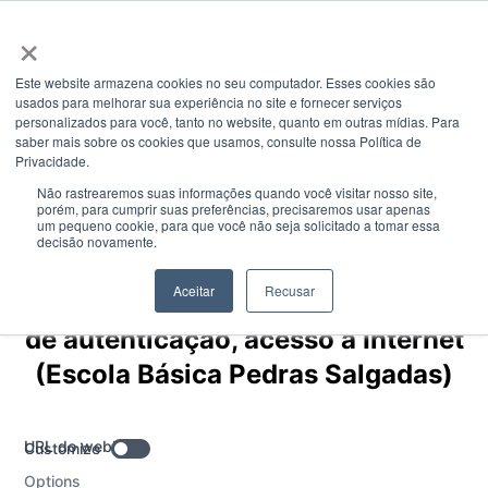
Estado do Sistema AEVPA - - Obter actualizações por We
×
Este website armazena cookies no seu computador. Esses cookies são
usados ​​para melhorar sua experiência no site e fornecer serviços
personalizados para você, tanto no website, quanto em outras mídias. Para
saber mais sobre os cookies que usamos, consulte nossa Política de
Privacidade.
Não rastrearemos suas informações quando você visitar nosso site,
porém, para cumprir suas preferências, precisaremos usar apenas
um pequeno cookie, para que você não seja solicitado a tomar essa
decisão novamente.
Obter atualizações para este aviso
Aceitar
Recusar
Incidente em investigação | Falha
de autenticação, acesso à Internet
(Escola Básica Pedras Salgadas)
URL do webhook
Customize
Options