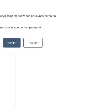
erviços personalizados para você, tanto no
a
Obter actualizações
saremos usar apenas um pequeno
Email
Aceitar
Recusar
SMS
Bate-papo do
Google
RSS
Atom