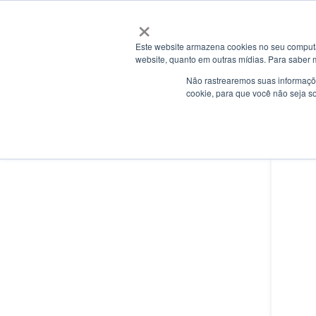
Estado do Sistema AEVPA - - Obter actualizações por SM
×
Este website armazena cookies no seu computad
website, quanto em outras mídias. Para saber 
Não rastrearemos suas informaçõe
cookie, para que você não seja s